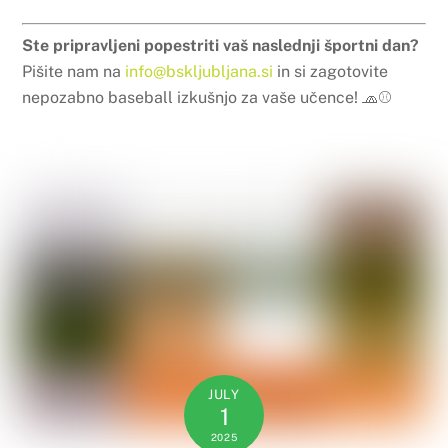
Ste pripravljeni popestriti vaš naslednji športni dan?
Pišite nam na
info@bskljubljana.si
in si zagotovite
nepozabno baseball izkušnjo za vaše učence! 🧢⚾
JULY
1
2025