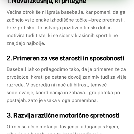
1.
Nova izkušnja, ki pritegne
Večina otrok še ni igrala baseballa, kar pomeni, da ga
začnejo vsi z enake izhodiščne točke – brez prednosti,
brez pritiska. To ustvarja pozitiven timski duh in
motivira tudi tiste, ki se sicer v klasičnih športih ne
znajdejo najbolje.
2.
Primeren za vse starosti in sposobnosti
Baseball lahko prilagodimo tako, da je primeren že za
prvošolce, hkrati pa ostane dovolj zanimiv tudi za višje
razrede. V ospredju ni moč ali hitrost, temveč
sodelovanje, koordinacija in zabava. Igra poteka po
postajah, zato je vsaka vloga pomembna.
3.
Razvija različne motorične spretnosti
Otroci se učijo metanja, lovljenja, udarjanja s kijem,