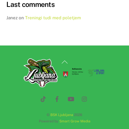
Last comments
Janez
on
Treningi tudi med poletjem
Back
To
Top
©
BSK Ljubljana
2026
Powered by
Smart Grow Media