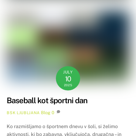
JULY
10
2025
Baseball kot športni dan
Blog
0
BSK LJUBLJANA
Ko razmišljamo o športnem dnevu v šoli, si želimo
aktivnosti, ki bo zabavna, vključujoča, drugačna – in