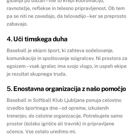
gibanja po bazah – vse to krepi koordinacijo,
ravnotežje, reflekse in telesno pripravljenost. Ob tem
pa se niti ne zavedajo, da telovadijo – ker se preprosto
zabavajo.
4.
Uči timskega duha
Baseball je ekipni šport, ki zahteva sodelovanje,
komunikacijo in spoštovanje soigralcev. Ni prostora za
egoizem – vsak igralec ima svojo vlogo, in uspeh ekipe
je rezultat skupnega truda.
5.
Enostavna organizacija z našo pomočjo
Baseball in Softball Klub Ljubljana ponuja celostno
izvedbo športnega dne – od opreme, izkušenih
trenerjev, do celotne organizacije. Potrebujete samo
prostor (šolsko igrišče ali travnik) in pripravljene
učence. Vse ostalo uredimo mi.