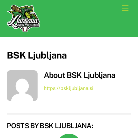
Skip
Men
to
content
BSK Ljubljana
About
BSK Ljubljana
https://bskljubljana.si
POSTS BY BSK LJUBLJANA: