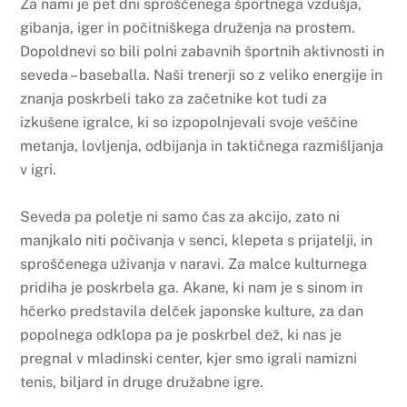
Za nami je pet dni sproščenega športnega vzdušja,
gibanja, iger in počitniškega druženja na prostem.
Dopoldnevi so bili polni zabavnih športnih aktivnosti in
seveda – baseballa. Naši trenerji so z veliko energije in
znanja poskrbeli tako za začetnike kot tudi za
izkušene igralce, ki so izpopolnjevali svoje veščine
metanja, lovljenja, odbijanja in taktičnega razmišljanja
v igri.
Seveda pa poletje ni samo čas za akcijo, zato ni
manjkalo niti počivanja v senci, klepeta s prijatelji, in
sproščenega uživanja v naravi. Za malce kulturnega
pridiha je poskrbela ga. Akane, ki nam je s sinom in
hčerko predstavila delček japonske kulture, za dan
popolnega odklopa pa je poskrbel dež, ki nas je
pregnal v mladinski center, kjer smo igrali namizni
tenis, biljard in druge družabne igre.