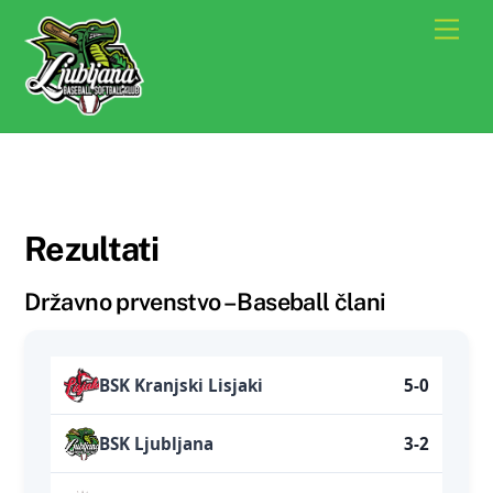
Skip
Men
to
content
Rezultati
Državno prvenstvo – Baseball člani
BSK Kranjski Lisjaki
5-0
BSK Ljubljana
3-2