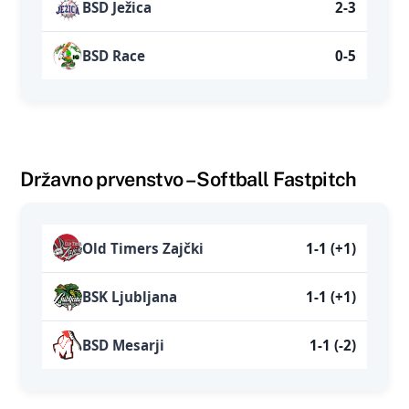
BSD Ježica
2-3
BSD Race
0-5
Državno prvenstvo – Softball Fastpitch
Old Timers Zajčki
1-1 (+1)
BSK Ljubljana
1-1 (+1)
BSD Mesarji
1-1 (-2)