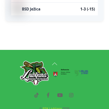
BSD Ježica
1-3 (-15)
Back
To
Top
©
BSK Ljubljana
2026