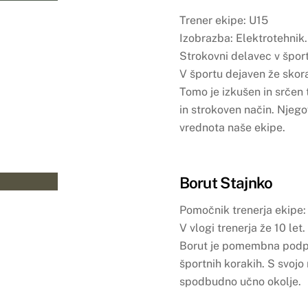
Trener ekipe: U15
Izobrazba: Elektrotehnik.
Strokovni delavec v šport
V športu dejaven že skora
Tomo je izkušen in srčen 
in strokoven način. Njegov
vrednota naše ekipe.
Borut Stajnko
Pomočnik trenerja ekipe:
V vlogi trenerja že 10 let.
Borut je pomembna podpor
športnih korakih. S svojo 
spodbudno učno okolje.