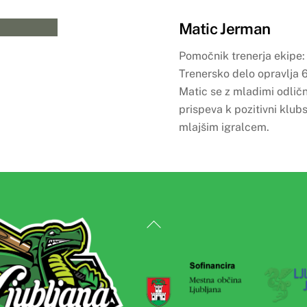
Matic Jerman
Pomočnik trenerja ekipe:
Trenersko delo opravlja 6
Matic se z mladimi odlič
prispeva k pozitivni klubs
mlajšim igralcem.
Back
To
Top