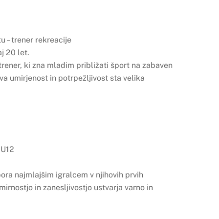
u – trener rekreacije
j 20 let.
trener, ki zna mladim približati šport na zabaven
a umirjenost in potrpežljivost sta velika
 U12
a najmlajšim igralcem v njihovih prvih
mirnostjo in zanesljivostjo ustvarja varno in