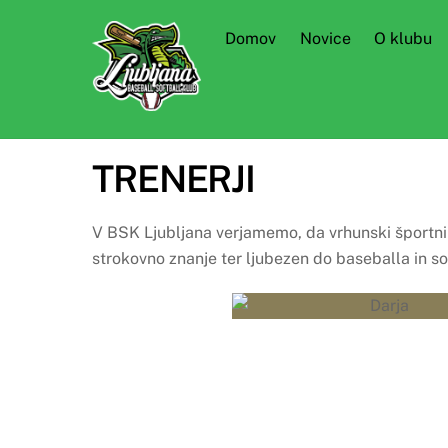
Skip
to
Domov
Novice
O klubu
content
TRENERJI
V BSK Ljubljana verjamemo, da vrhunski športni
strokovno znanje ter ljubezen do baseballa in sof