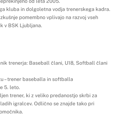
neprekinjeno od leta 2005.
ega kluba in dolgoletna vodja trenerskega kadra.
 izkušnje pomembno vplivajo na razvoj vseh
lk v BSK Ljubljana.
ik trenerja: Baseball člani, U18, Softball člani
u – trener baseballa in softballa
 5. leto.
bljen trener, ki z veliko predanostjo skrbi za
ladih igralcev. Odlično se znajde tako pri
pomočnika.