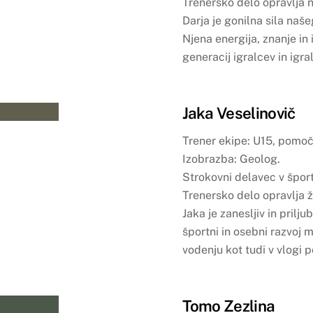
Trenersko delo opravlja 
Darja je gonilna sila naš
Njena energija, znanje in
generacij igralcev in igra
Jaka Veselinovič
Trener ekipe: U15, pomočn
Izobrazba: Geolog.
Strokovni delavec v šport
Trenersko delo opravlja že
Jaka je zanesljiv in prilju
športni in osebni razvoj m
vodenju kot tudi v vlogi 
Tomo Zezlina